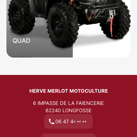
QUAD
HERVE MERLOT MOTOCULTURE
6 IMPASSE DE LA FAIENCERIE
62240
LONGFOSSE
06 47 4
* ** **